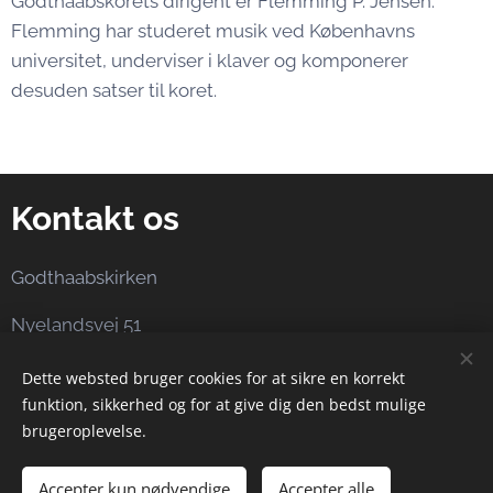
Godthaabskorets dirigent er Flemming P. Jensen.
Flemming har studeret musik ved Københavns
universitet, underviser i klaver og komponerer
desuden satser til koret.
Kontakt os
Godthaabskirken
Nyelandsvej 51
2000 Frederiksberg
Dette websted bruger cookies for at sikre en korrekt
funktion, sikkerhed og for at give dig den bedst mulige
godthaabskoret@yahoo.dk
brugeroplevelse.
Accepter kun nødvendige
Accepter alle